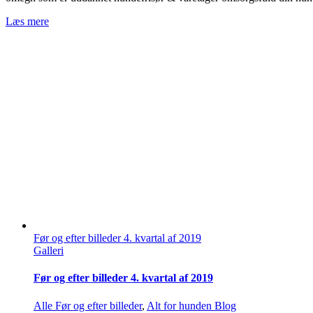
Før og efter billeder 3. kvartal af 2019
Galleri
Før og efter billeder 3. kvartal af 2019
Alle Før og efter billeder
,
Alt for hunden Blog
Før og efter billeder 3. kvartal af 2019
Før og efter billeder 3. kvartal af 2019 | Hundesalon Aalborg / Svenstr
hunden - din hundesalon i Aalborg og omegn som [...]