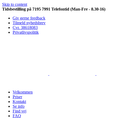
Skip to content
Tidsbestilling på 7195 7991 Telefontid (Man-Fre - 8.30-16)
Giv gerne feedback
Tilmeld nyhedsbrev
Cvr. 38618083
Privatlivspolitik
Velkommen
Priser
Kontakt
Se info
Find vej
FAQ
Før & Efter billeder / Nyttig info
Før og efter billeder 2020
Før og efter billeder 1. kvartal af 2020
Før og efter billeder 2. kvartal af 2020
Før og efter billeder 3. kvartal af 2020
Før og efter billeder 4. kvartal af 2020
Før & efter billeder 2021