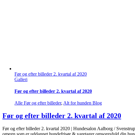
Før og efter billeder 2. kvartal af 2020
Før og efter billeder 2. kvartal 2020 | Hundesalon Aalborg / Svenstrup
omegn som er uddannet hundefrisør & varetager omsorgsfuld din hund.
Læs mere
Før og efter billeder 4. kvartal af 2019
Galleri
Før og efter billeder 4. kvartal af 2019
Alle Før og efter billeder
,
Alt for hunden Blog
Før og efter billeder 4. kvartal af 2019
Før og efter billeder 4. kvartal 2019 | Hundesalon Aalborg / Svenstrup
omegn som er uddannet hundefrisør & varetager omsorgsfuld din hund.
Læs mere