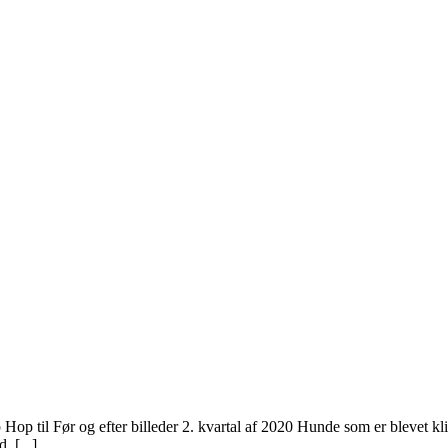
 Hop til Før og efter billeder 2. kvartal af 2020 Hunde som er blevet k
 [...]
 Hop til Før og efter billeder 4. kvartal af 2019 Hunde som er blevet k
 [...]