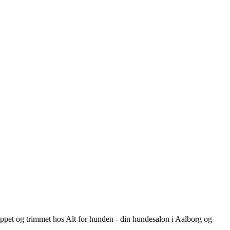
lippet og trimmet hos Alt for hunden - din hundesalon i Aalborg og
lippet og trimmet hos Alt for hunden - din hundesalon i Aalborg og