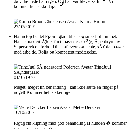
da vi hentede ham igen. Og han var blevet så fin 🙂 Vi
kommer helt sikkert igen 🙂
Karina Bruun
27/07/2017
Har netop hentet Egon - glad, tilpas og superflot trimmet.
Hans karaktertrÃ¦k er fin tilpassede - skÃ¦g, Ã¸jenbryn mv.
Superservice i forhold til at aflevere og hente, sÃ¥ det passer
med arbejde. Rolig og kompetent modtagelse.
TrineJuul
SÃ¸ndergaard
01/01/1970
Meget, meget fin behandling - kan ikke sætte en finger på
noget! Kommer helt sikkert igen.
Mette Dencker
10/10/2017
Rigtig fin klipning med god behandling af hunden � kommer