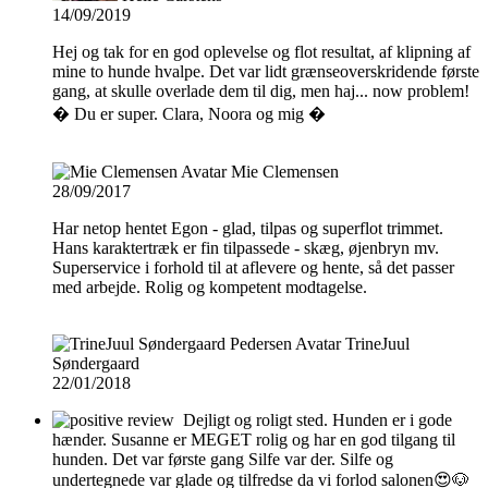
14/09/2019
Hej og tak for en god oplevelse og flot resultat, af klipning af
mine to hunde hvalpe. Det var lidt grænseoverskridende første
gang, at skulle overlade dem til dig, men haj... now problem!
� Du er super. Clara, Noora og mig �
Mie Clemensen
28/09/2017
Har netop hentet Egon - glad, tilpas og superflot trimmet.
Hans karaktertræk er fin tilpassede - skæg, øjenbryn mv.
Superservice i forhold til at aflevere og hente, så det passer
med arbejde. Rolig og kompetent modtagelse.
TrineJuul
Søndergaard
22/01/2018
Dejligt og roligt sted. Hunden er i gode
hænder. Susanne er MEGET rolig og har en god tilgang til
hunden. Det var første gang Silfe var der. Silfe og
undertegnede var glade og tilfredse da vi forlod salonen😍🐶