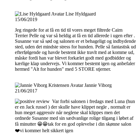
Lise Hyldgaard
15/06/2019
Jeg ringede for at få en tid til vores meget filtrede Cairn
Terrier Pelle og var så heldig at få en tid allerede i ugen efter .
Susanne var så sød og salonen er et behageligt og indbydende
sted, uden det mindste stress for hunden. Pelle så fantastisk ud
efterfølgende og havde bestemt ikke travlt med at komme ud,
måske fordi han var blevet forkælet godt med godbidder og
kærlige klap undervejs. Vi kommer bestemt igen og anbefaler
hermed "Alt for hunden" med 5 STORE stjerner.
Jannie Viborg
21/06/2017
Var forbi salonen i fredags med Luna (hun
er en Jack russel ) der skulle have klippet negle , normalt er
hun meget aggressiv når neglene skal klippes men det
ordnede Susanne med sin sædvanlige rolige tilgang i løbet af
få minutter 😁😁tak for en god oplevelse i din skønne salon
❤️vi kommer helt sikkert igen