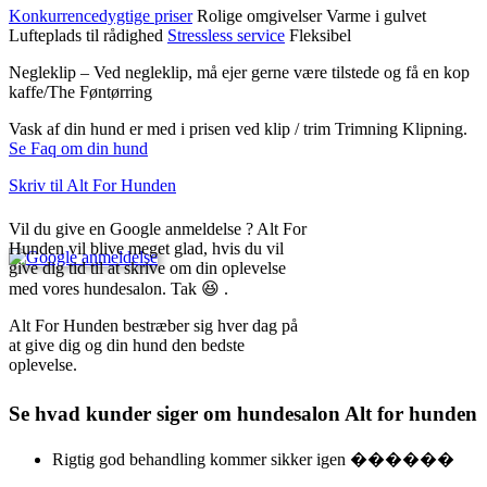
Konkurrencedygtige priser
Rolige omgivelser
Varme i gulvet
Lufteplads til rådighed
Stressless service
Fleksibel
Negleklip – Ved negleklip, må ejer gerne være tilstede og få en kop
kaffe/The
Føntørring
Vask af din hund er med i prisen ved klip / trim
Trimning
Klipning.
Se Faq om din hund
Skriv til Alt For Hunden
Vil du give en Google anmeldelse ? Alt For
Hunden vil blive meget glad, hvis du vil
give dig tid til at skrive om din oplevelse
med vores hundesalon. Tak 😆 .
Alt For Hunden bestræber sig hver dag på
at give dig og din hund den bedste
oplevelse.
Se hvad kunder siger om hundesalon Alt for hunden
Rigtig god behandling kommer sikker igen ������