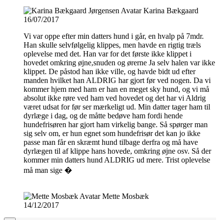
Karina Bækgaard
16/07/2017
Vi var oppe efter min datters hund i går, en hvalp på 7mdr.
Han skulle selvfølgelig klippes, men havde en rigtig træls
oplevelse med det. Han var for det første ikke klippet i
hovedet omkring øjne,snuden og ørerne Ja selv halen var ikke
klippet. De påstod han ikke ville, og havde bidt ud efter
manden hvilket han ALDRIG har gjort før ved nogen. Da vi
kommer hjem med ham er han en meget sky hund, og vi må
absolut ikke røre ved ham ved hovedet og det har vi Aldrig
været udsat for før ser mærkeligt ud. Min datter tager ham til
dyrlæge i dag, og de måtte bedøve ham fordi hende
hundefrisøren har gjort ham virkelig bange. Så spørger man
sig selv om, er hun egnet som hundefrisør det kan jo ikke
passe man får en skræmt hund tilbage derfra og må have
dyrlægen til af klippe hans hovede, omkring øjne osv. Så der
kommer min datters hund ALDRIG ud mere. Trist oplevelse
må man sige �
Mette Mosbæk
14/12/2017